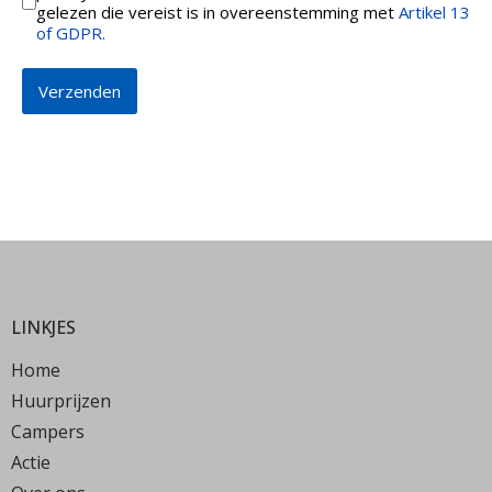
gelezen die vereist is in overeenstemming met
Artikel 13
of GDPR.
Verzenden
reCHAPTCHA
*
LINKJES
Home
Huurprijzen
Campers
Actie